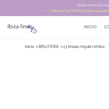
Venta online de rop
—> Para ver los PRECIOS tienes que est
INICIO
C
Inicio
BISUTERIA
13 lineas miyuki rombo