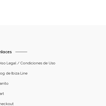
nlaces
viso Legal / Condiciones de Uso
log de Ibiza Line
arrito
art
heckout