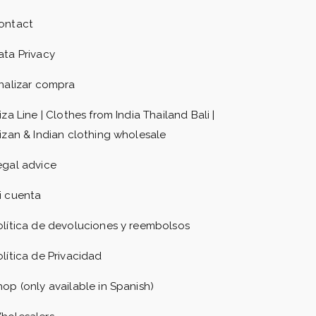
ontact
ata Privacy
inalizar compra
iza Line | Clothes from India Thailand Bali |
bizan & Indian clothing wholesale
egal advice
i cuenta
olítica de devoluciones y reembolsos
olítica de Privacidad
hop (only available in Spanish)