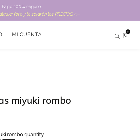
L – Pago 100% seguro
ualquier foto y te saldrán los PRECIOS. <—
0
O
MI CUENTA
eas miyuki rombo
yuki rombo quantity