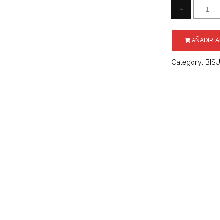
-
AÑADIR A
Category:
BIS