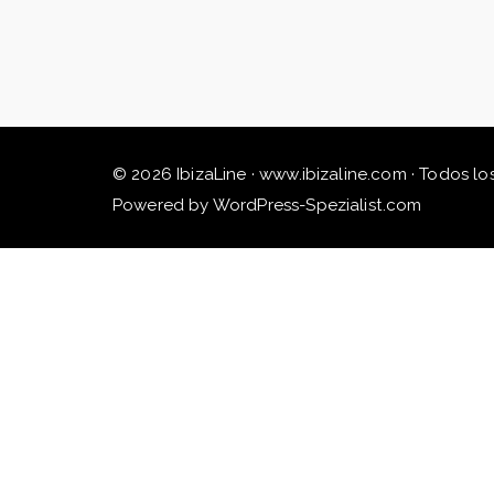
© 2026 IbizaLine · www.ibizaline.com · Todos lo
Powered by WordPress-Spezialist.com