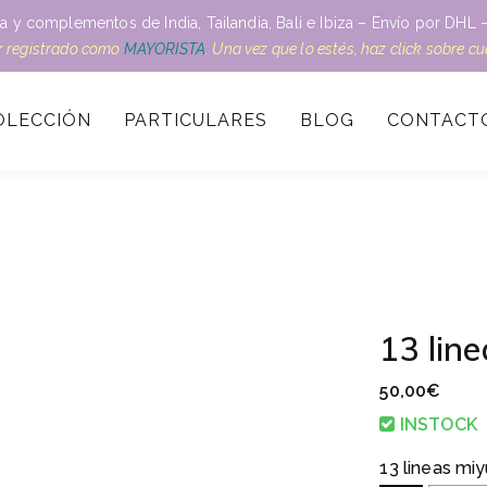
a y complementos de India, Tailandia, Bali e Ibiza – Envío por DH
ar registrado como
MAYORISTA
. Una vez que lo estés, haz click sobre c
OLECCIÓN
PARTICULARES
BLOG
CONTACT
13 lin
50,00
€
INSTOCK
13 lineas mi