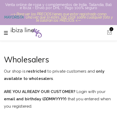
Venta online de ropa y complementos de India, Tailandia, Bali
e Ibiza – Envío por DHL – Pago 100% seguro
—> Para ver los PRECIOS tienes que estar registrado como
MAYORISTA
. Una vez que lo estés, haz click sobre cualquier foto y
te saldrán los PRECIOS. <—
0
T
o
g
g
l
e
n
Wholesalers
a
v
i
Our shop is
restricted
to private customers and
only
g
a
available to wholesalers
.
t
i
o
n
ARE YOU ALREADY OUR CUSTOMER?
Login with your
email and birthday (
DDMMYYYY
)
that you entered when
you registered.