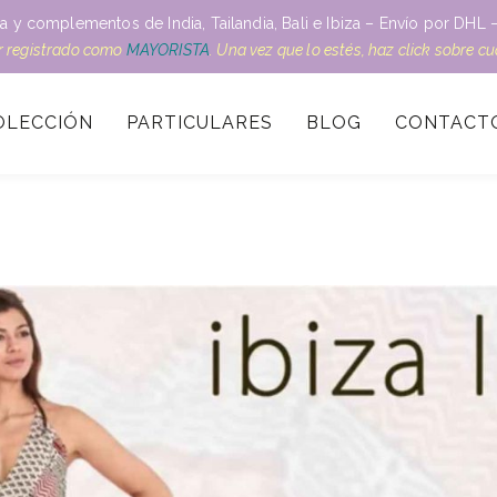
a y complementos de India, Tailandia, Bali e Ibiza – Envío por DH
ar registrado como
MAYORISTA
. Una vez que lo estés, haz click sobre c
OLECCIÓN
PARTICULARES
BLOG
CONTACT