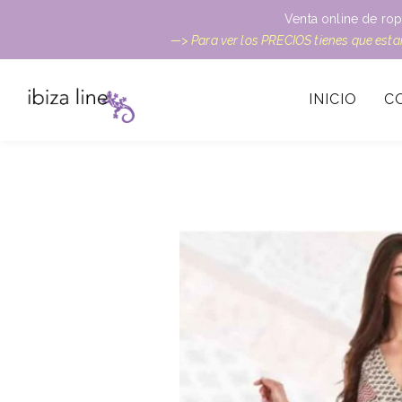
Venta online de rop
—> Para ver los PRECIOS tienes que est
INICIO
C