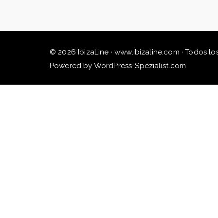
© 2026 IbizaLine · www.ibizaline.com · Todos lo
Powered by WordPress-Spezialist.com