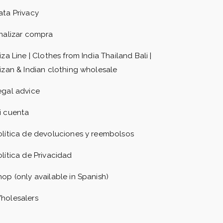
ata Privacy
inalizar compra
iza Line | Clothes from India Thailand Bali |
bizan & Indian clothing wholesale
egal advice
i cuenta
olítica de devoluciones y reembolsos
olítica de Privacidad
hop (only available in Spanish)
holesalers