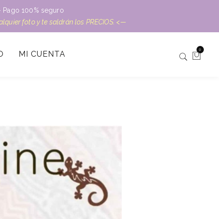
L – Pago 100% seguro
ualquier foto y te saldrán los PRECIOS. <—
0
O
MI CUENTA