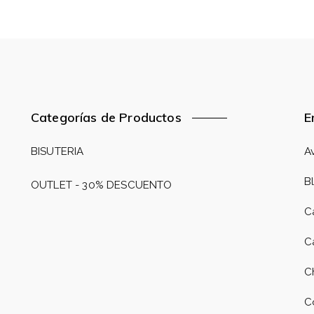
Categorías de Productos
E
BISUTERIA
A
B
OUTLET - 30% DESCUENTO
C
C
C
C