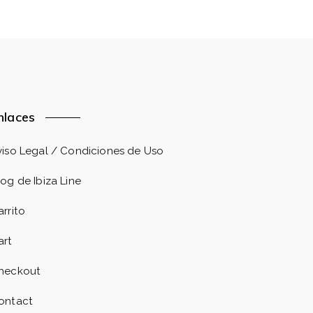
nlaces
viso Legal / Condiciones de Uso
log de Ibiza Line
arrito
art
heckout
ontact